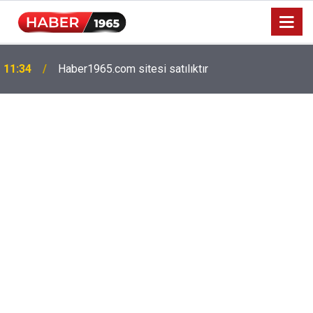
Milyonlarca emekliyi ilgilendiriyor: Zamlı maaşlar
15:52
hesaplarda