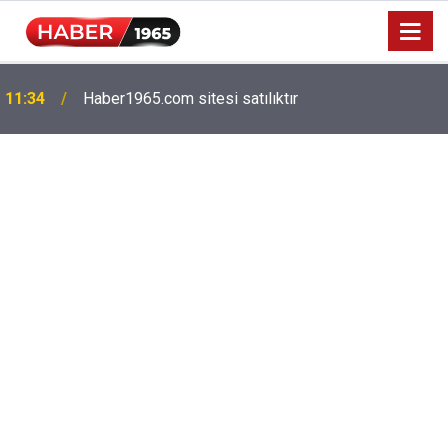
Milyonlarca emekliyi ilgilendiriyor: Zamlı maaşlar
15:52
hesaplarda