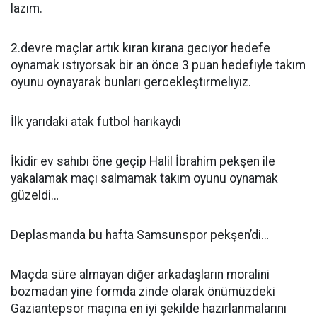
lazım.
2.devre maçlar artık kıran kırana gecıyor hedefe
oynamak ıstıyorsak bir an önce 3 puan hedefıyle takım
oyunu oynayarak bunları gercekleştırmelıyız.
İlk yarıdaki atak futbol harıkaydı
İkidir ev sahıbı öne geçip Halil İbrahim pekşen ile
yakalamak maçı salmamak takım oyunu oynamak
güzeldi…
Deplasmanda bu hafta Samsunspor pekşen’di…
Maçda süre almayan diğer arkadaşların moralini
bozmadan yine formda zinde olarak önümüzdeki
Gaziantepsor maçına en iyi şekilde hazırlanmalarını