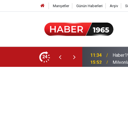
Manşetler
Günün Haberleri
Arşiv
S
24
15:52
Milyonl