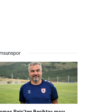
msunspor
omas Reis’ten Beşiktaş maçı