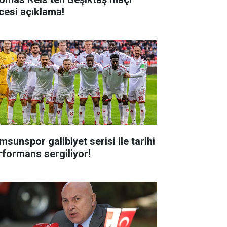
cesi açıklama!
msunspor galibiyet serisi ile tarihi
rformans sergiliyor!