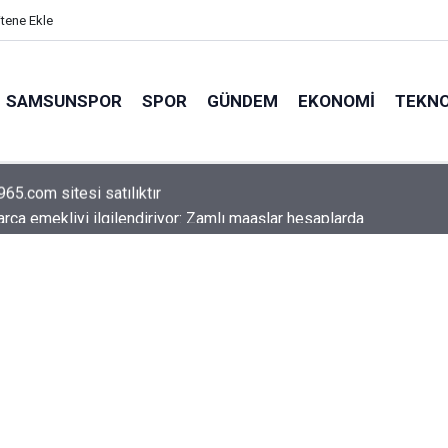
itene Ekle
SAMSUNSPOR
SPOR
GÜNDEM
EKONOMI
TEKNO
arca emekliyi ilgilendiriyor: Zamlı maaşlar hesaplarda