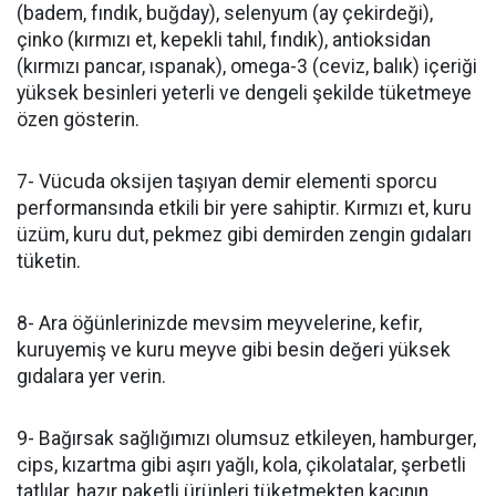
(badem, fındık, buğday), selenyum (ay çekirdeği),
çinko (kırmızı et, kepekli tahıl, fındık), antioksidan
(kırmızı pancar, ıspanak), omega-3 (ceviz, balık) içeriği
yüksek besinleri yeterli ve dengeli şekilde tüketmeye
özen gösterin.
7- Vücuda oksijen taşıyan demir elementi sporcu
performansında etkili bir yere sahiptir. Kırmızı et, kuru
üzüm, kuru dut, pekmez gibi demirden zengin gıdaları
tüketin.
8- Ara öğünlerinizde mevsim meyvelerine, kefir,
kuruyemiş ve kuru meyve gibi besin değeri yüksek
gıdalara yer verin.
9- Bağırsak sağlığımızı olumsuz etkileyen, hamburger,
cips, kızartma gibi aşırı yağlı, kola, çikolatalar, şerbetli
tatlılar, hazır paketli ürünleri tüketmekten kaçının.