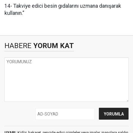
14- Takviye edici besin gıdalarını uzmana danışarak
kullanın.”
HABERE
YORUM KAT
UYARI:
Küfür, hakaret, rencide edici cümleler veya imalar, inançlara saldırı