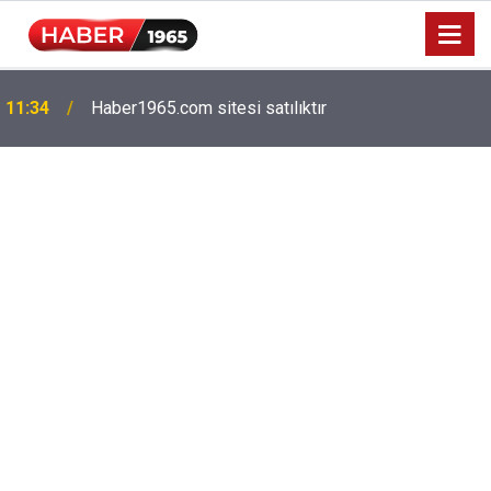
11:34
Haber1965.com sitesi satılıktır
Milyonlarca emekliyi ilgilendiriyor: Zamlı maaşlar
15:52
hesaplarda