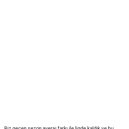
Biz geçen sezon averaj farkı ile ligde kaldık ve bu