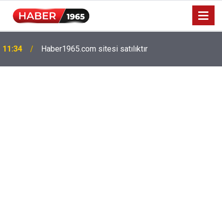
11:34
Haber1965.com sitesi satılıktır
Milyonlarca emekliyi ilgilendiriyor: Zamlı maaşlar
15:52
hesaplarda