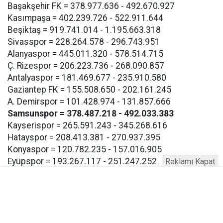
Başakşehir FK = 378.977.636 - 492.670.927
Kasımpaşa = 402.239.726 - 522.911.644
Beşiktaş = 919.741.014 - 1.195.663.318
Sivasspor = 228.264.578 - 296.743.951
Alanyaspor = 445.011.320 - 578.514.715
Ç. Rizespor = 206.223.736 - 268.090.857
Antalyaspor = 181.469.677 - 235.910.580
Gaziantep FK = 155.508.650 - 202.161.245
A. Demirspor = 101.428.974 - 131.857.666
Samsunspor = 378.487.218 - 492.033.383
Kayserispor = 265.591.243 - 345.268.616
Hatayspor = 208.413.381 - 270.937.395
Konyaspor = 120.782.235 - 157.016.905
Eyüpspor = 193.267.117 - 251.247.252
Reklamı Kapat
Göztepe = 193.267.117 - 257.247.252
Bodrum FK = 193.267.117 - 257.247.252
Buna göre Samsunspor için açıklanan takım harcama