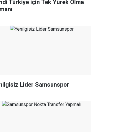
mdi Türkiye için Tek Yürek Olma
manı
nilgisiz Lider Samsunspor