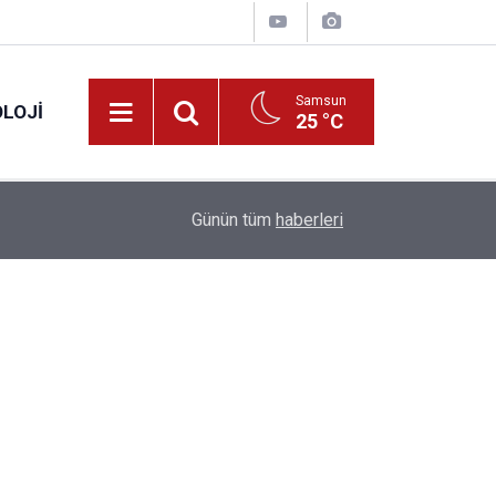
Samsun
LOJI
25 °C
13:53
Fahiş fiyatlar nedeniyle işletmelere 101 milyon l
Günün tüm
haberleri