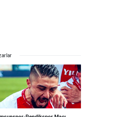
zarlar
msunspor-Pendikspor Maçı