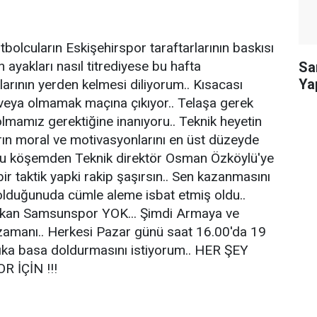
tbolcuların Eskişehirspor taraftarlarının baskısı
n ayakları nasıl titrediyese bu hafta
Sa
Ya
arının yerden kelmesi diliyorum.. Kısacası
eya olmamak maçına çıkıyor.. Telaşa gerek
olmamız gerektiğine inanıyoru.. Teknik heyetin
rın moral ve motivasyonlarını en üst düzeyde
 Bu köşemden Teknik direktör Osman Özköylü'ye
ir taktik yapki rakip şaşırsın.. Sen kazanmasını
olduğunuda cümle aleme isbat etmiş oldu..
şkan Samsunspor YOK... Şimdi Armaya ve
amanı.. Herkesi Pazar günü saat 16.00'da 19
ka basa doldurmasını istiyorum.. HER ŞEY
 İÇİN !!!