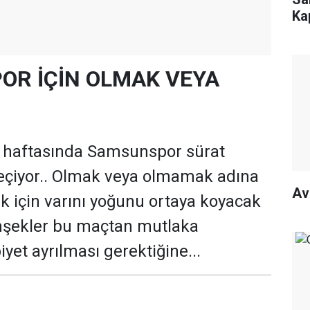
Ka
R İÇİN OLMAK VEYA
2. haftasında Samsunspor sürat
çiyor.. Olmak veya olmamak adına
Av
ek için varını yoğunu ortaya koyacak
imşekler bu maçtan mutlaka
yet ayrılması gerektiğine...