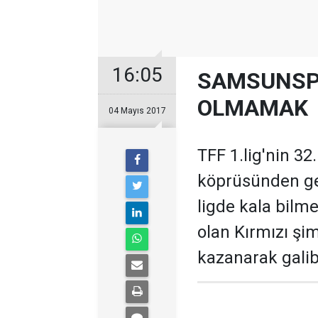
16:05
SAMSUNSPO
OLMAMAK
04 Mayıs 2017
TFF 1.lig'nin 3
köprüsünden ge
ligde kala bilm
olan Kırmızı ş
kazanarak galibi