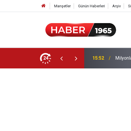
Manşetler
Günün Haberleri
Arşiv
S
24
15:52
Milyonl