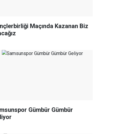
nçlerbirliği Maçında Kazanan Biz
acağız
msunspor Gümbür Gümbür
liyor