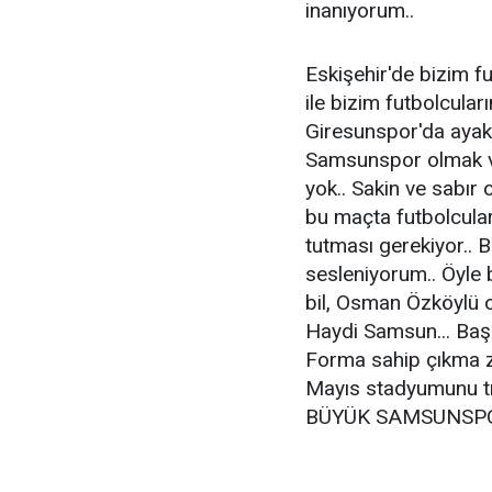
inanıyorum..
Eskişehir'de bizim fu
ile bizim futbolcuları
Giresunspor'da ayakl
Samsunspor olmak v
yok.. Sakin ve sabır 
bu maçta futbolcula
tutması gerekiyor..
sesleniyorum.. Öyle b
bil, Osman Özköylü 
Haydi Samsun... Ba
Forma sahip çıkma z
Mayıs stadyumunu tı
BÜYÜK SAMSUNSPOR