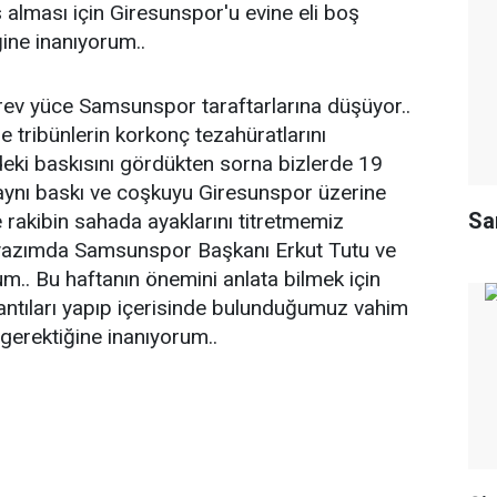
s alması için Giresunspor'u evine eli boş
ine inanıyorum..
ev yüce Samsunspor taraftarlarına düşüyor..
de tribünlerin korkonç tezahüratlarını
ki baskısını gördükten sorna bizlerde 19
aynı baskı ve coşkuyu Giresunspor üzerine
Sa
rakibin sahada ayaklarını titretmemiz
 yazımda Samsunspor Başkanı Erkut Tutu ve
um.. Bu haftanın önemini anlata bilmek için
antıları yapıp içerisinde bulunduğumuz vahim
 gerektiğine inanıyorum..