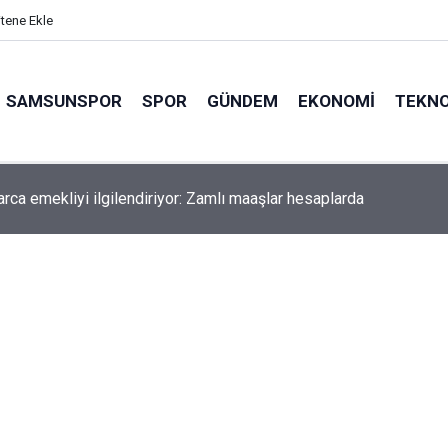
itene Ekle
SAMSUNSPOR
SPOR
GÜNDEM
EKONOMI
TEKNO
arca emekliyi ilgilendiriyor: Zamlı maaşlar hesaplarda