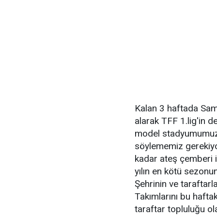
Kalan 3 haftada Sams
alarak TFF 1.lig'in d
model stadyumumuzda
söylememiz gerekiyo
kadar ateş çemberi 
yılın en kötü sezon
Şehrinin ve taraftarl
Takımlarını bu hafta
taraftar topluluğu o