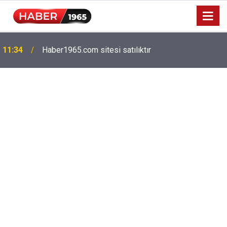
11:34
Haber1965.com sitesi satılıktır
Milyonlarca emekliyi ilgilendiriyor: Zamlı maaşlar
15:52
hesaplarda