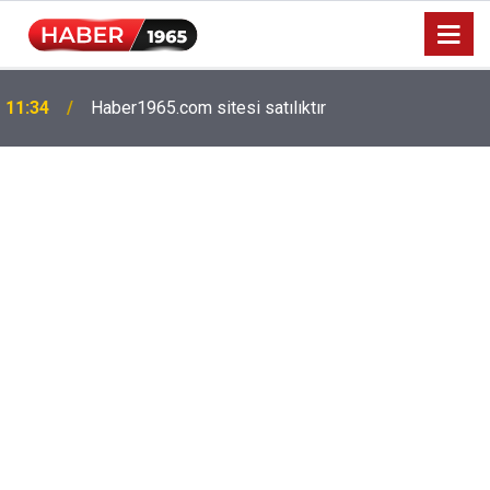
11:34
Haber1965.com sitesi satılıktır
Milyonlarca emekliyi ilgilendiriyor: Zamlı maaşlar
15:52
hesaplarda