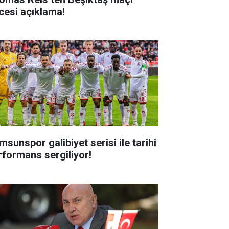
cesi açıklama!
msunspor galibiyet serisi ile tarihi
rformans sergiliyor!