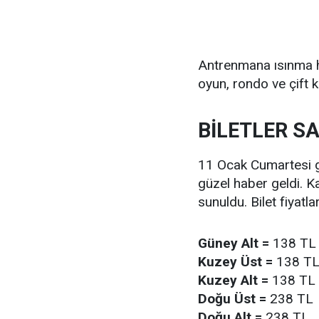
Antrenmana ısınma ha
oyun, rondo ve çift k
BİLETLER SA
11 Ocak Cumartesi g
güzel haber geldi. K
sunuldu. Bilet fiyatla
Güney Alt =
138 TL
Kuzey Üst =
138 T
Kuzey Alt =
138 TL
Doğu Üst =
238 TL
Doğu Alt =
238 TL