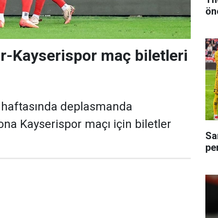
ön
Kayserispor maç biletleri
. haftasında deplasmanda
ona Kayserispor maçı için biletler
Sa
pe