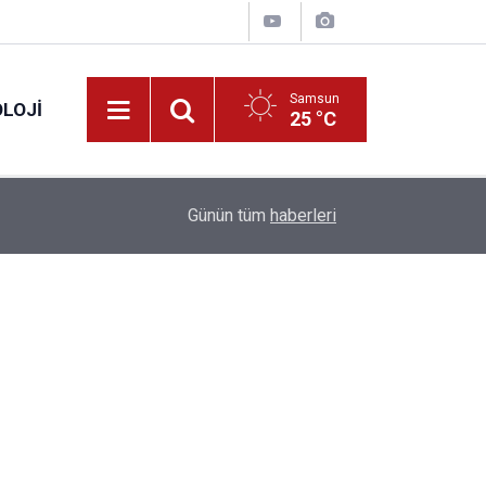
Samsun
LOJI
25 °C
13:53
Fahiş fiyatlar nedeniyle işletmelere 101 milyon l
Günün tüm
haberleri