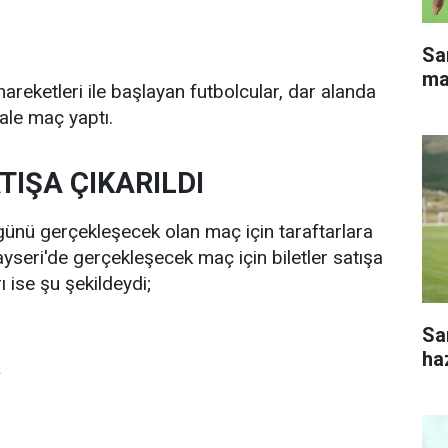
Sa
ma
reketleri ile başlayan futbolcular, dar alanda
ale maç yaptı.
TIŞA ÇIKARILDI
ünü gerçekleşecek olan maç için taraftarlara
ayseri'de gerçekleşecek maç için biletler satışa
rı ise şu şekildeydi;
Sa
haz
L