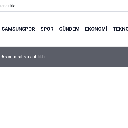
itene Ekle
SAMSUNSPOR
SPOR
GÜNDEM
EKONOMI
TEKNO
arca emekliyi ilgilendiriyor: Zamlı maaşlar hesaplarda