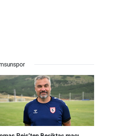
msunspor
omas Reis’ten Beşiktaş maçı