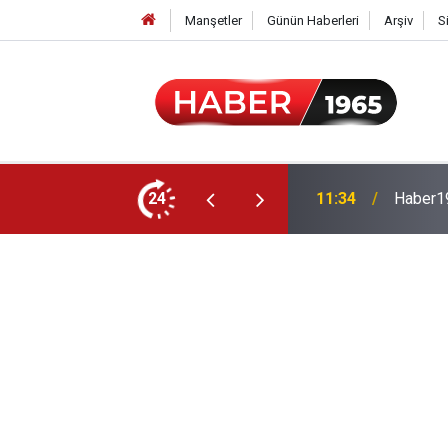
Manşetler
Günün Haberleri
Arşiv
S
24
15:52
Milyonl