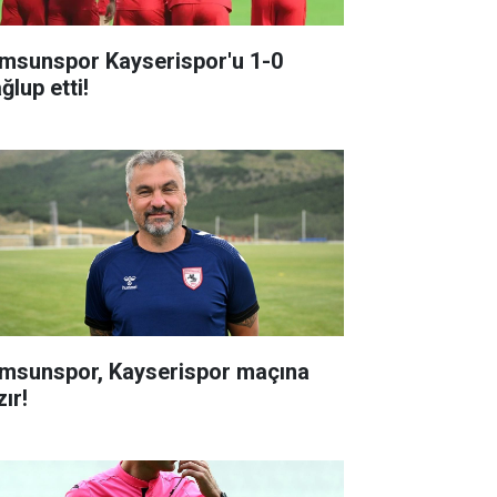
msunspor Kayserispor'u 1-0
ğlup etti!
msunspor, Kayserispor maçına
ır!