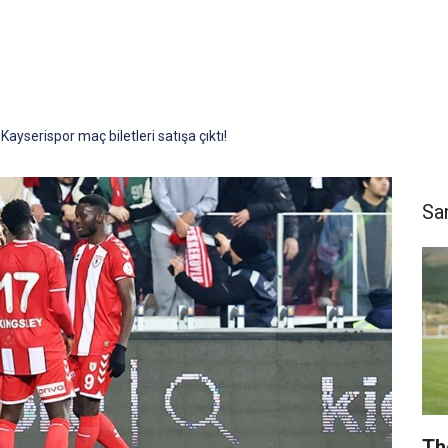
yserispor maç biletleri satışa çıktı!
Sa
Th