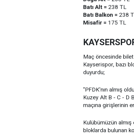
Batı Alt =
238 TL
Batı Balkon =
238 T
Misafir =
175 TL
KAYSERSPOR
Maç öncesinde bilet 
Kayserispor, bazı blo
duyurdu;
"PFDK'nın almış old
Kuzey Alt B - C - D 
maçına girişlerinin e
Kulübümüzün almış o
bloklarda bulunan ko