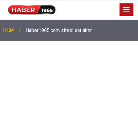
Milyonlarca emekliyi ilgilendiriyor: Zamlı maaşlar
15:52
hesaplarda