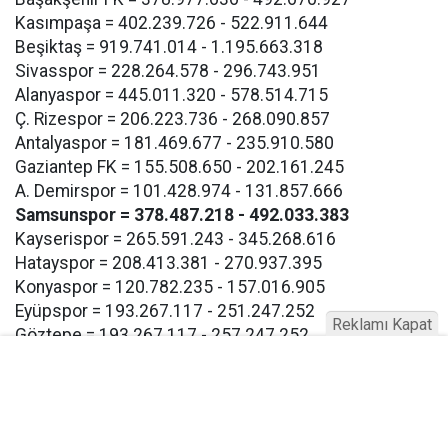
Kasımpaşa = 402.239.726 - 522.911.644
Beşiktaş = 919.741.014 - 1.195.663.318
Sivasspor = 228.264.578 - 296.743.951
Alanyaspor = 445.011.320 - 578.514.715
Ç. Rizespor = 206.223.736 - 268.090.857
Antalyaspor = 181.469.677 - 235.910.580
Gaziantep FK = 155.508.650 - 202.161.245
A. Demirspor = 101.428.974 - 131.857.666
Samsunspor = 378.487.218 - 492.033.383
Kayserispor = 265.591.243 - 345.268.616
Hatayspor = 208.413.381 - 270.937.395
Konyaspor = 120.782.235 - 157.016.905
Eyüpspor = 193.267.117 - 251.247.252
Reklamı Kapat
Göztepe = 193.267.117 - 257.247.252
Bodrum FK = 193.267.117 - 257.247.252
Buna göre Samsunspor için açıklanan takım harcama
limiti 378.487.218 TL olarak bildirildi.