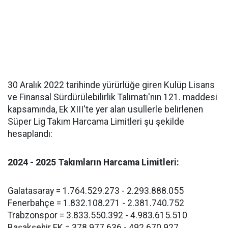
30 Aralık 2022 tarihinde yürürlüğe giren Kulüp Lisans
ve Finansal Sürdürülebilirlik Talimatı'nın 121. maddesi
kapsamında, Ek XIII'te yer alan usullerle belirlenen
Süper Lig Takım Harcama Limitleri şu şekilde
hesaplandı:
2024 - 2025 Takımların Harcama Limitleri:
Galatasaray = 1.764.529.273 - 2.293.888.055
Fenerbahçe = 1.832.108.271 - 2.381.740.752
Trabzonspor = 3.833.550.392 - 4.983.615.510
Başakşehir FK = 378.977.636 - 492.670.927