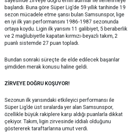
sayesinde zirveye doğru emin adımlar ile ilerlenmeye
başlandı. Buna göre Süper Lig'de 59 yıllık tarihinde 19
sezon mücadele etme şansı bulan Samsunspor, lige
en iyi ilk yarı performansını 1986-1987 sezonunda
ortaya koydu. Ligin ilk yarısını 11 galibiyet, 5 beraberlik
ve 2 mağlubiyetle kapatan kırmızı-beyazlı takım, 2
puanlı sistemde 27 puan topladı.
Bundan sonraki süreçte de elde edilecek başarılar
şimdiden merak konusu haline geldi.
ZİRVEYE DOĞRU KOŞUYOR!
Sezonun ilk yarısındaki etkileyici performansı ile
Süper Lig’de üst sıralarda yer alan Samsunspor,
özellikle büyük rakiplere karşı aldığı puanlarla dikkat
çekiyor. Takım, ligin zirvesinde iddialı olduğunu
göstererek taraftarlarına umut verdi.