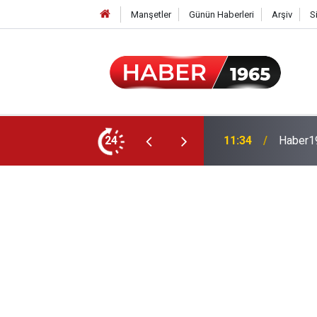
Manşetler
Günün Haberleri
Arşiv
S
24
15:52
Milyonl