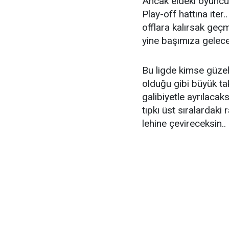
Ancak eldeki oyuncu 
Play-off hattına ite
offlara kalırsak geç
yine başımıza gelecek
Bu ligde kimse güze
olduğu gibi büyük t
galibiyetle ayrılaca
tıpkı üst sıralardaki
lehine çevireceksin..