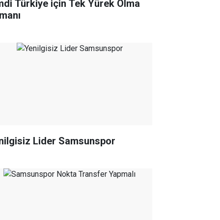
mdi Türkiye için Tek Yürek Olma
manı
nilgisiz Lider Samsunspor