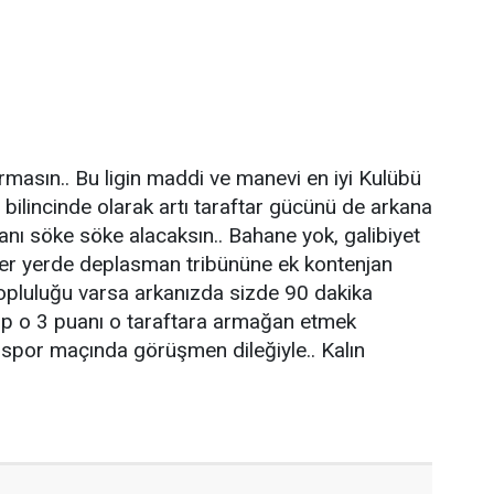
masın.. Bu ligin maddi ve manevi en iyi Kulübü
ilincinde olarak artı taraftar gücünü de arkana
nı söke söke alacaksın.. Bahane yok, galibiyet
ni her yerde deplasman tribününe ek kontenjan
 topluluğu varsa arkanızda sizde 90 dakika
p o 3 puanı o taraftara armağan etmek
lspor maçında görüşmen dileğiyle.. Kalın