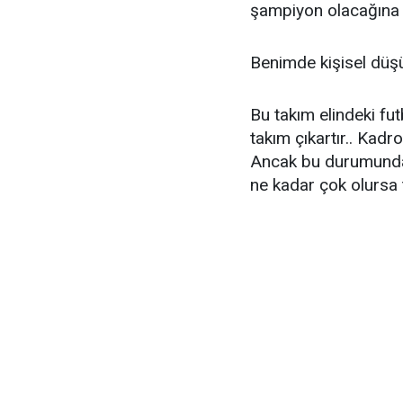
şampiyon olacağına i
Benimde kişisel düş
Bu takım elindeki fu
takım çıkartır.. Kadr
Ancak bu durumunda e
ne kadar çok olursa t