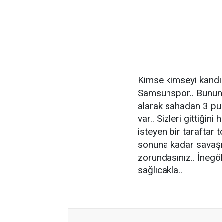
Kimse kimseyi kandır
Samsunspor.. Bunun b
alarak sahadan 3 pua
var.. Sizleri gittiği
isteyen bir taraftar
sonuna kadar savaşı
zorundasınız.. İnegö
sağlıcakla..