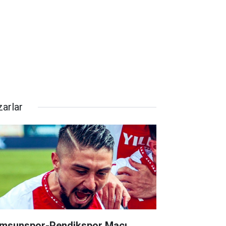
zarlar
msunspor-Pendikspor Maçı