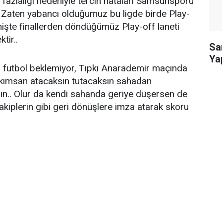
fazlalığı nedeniyle tercih hataları Samsunsporu
r.. Zaten yabancı olduğumuz bu ligde birde Play-
mişte finallerden döndüğümüz Play-off laneti
tir..
Sa
Ya
l futbol beklemiyor, Tıpkı Anarademir maçında
akımsan atacaksın tutacaksın sahadan
ksın.. Olur da kendi sahanda geriye düşersen de
 rakiplerin gibi geri dönüşlere imza atarak skoru