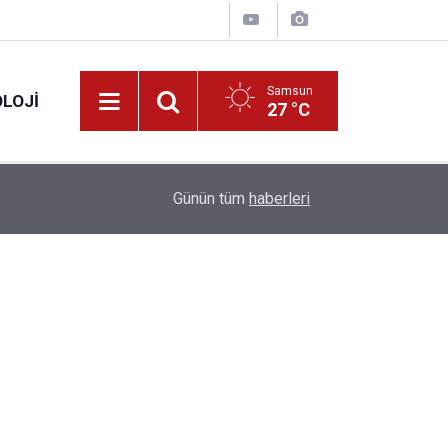
Samsun
LOJI
27 °C
13:53
Fahiş fiyatlar nedeniyle işletmelere 101 milyon l
Günün tüm
haberleri