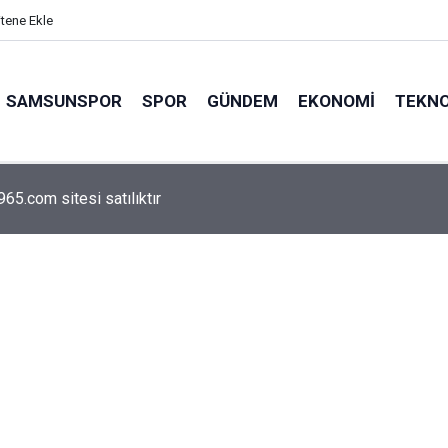
itene Ekle
SAMSUNSPOR
SPOR
GÜNDEM
EKONOMI
TEKNO
arca emekliyi ilgilendiriyor: Zamlı maaşlar hesaplarda