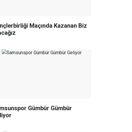
nçlerbirliği Maçında Kazanan Biz
acağız
msunspor Gümbür Gümbür
liyor