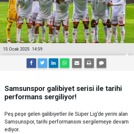
15 Ocak 2025
14:59
Samsunspor galibiyet serisi ile tarihi
performans sergiliyor!
Peş peşe gelen galibiyetler ile Süper Lig'de yerini alan
Samsunspor, tarihi performansını sergilemeye devam
ediyor.