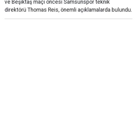
ve Beşiktaş maçı öncesi Samsunspor teknik
direktörü Thomas Reis, önemli açıklamalarda bulundu.