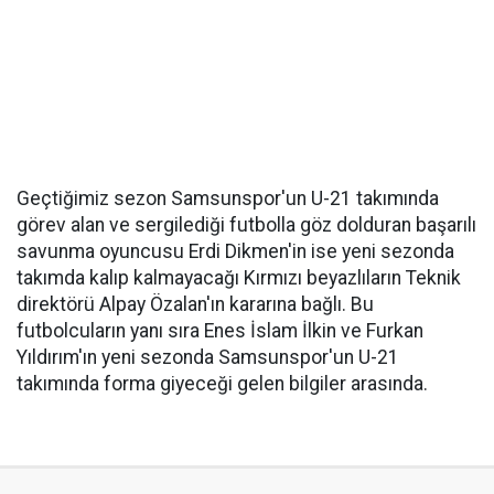
Geçtiğimiz sezon Samsunspor'un U-21 takımında
görev alan ve sergilediği futbolla göz dolduran başarılı
savunma oyuncusu Erdi Dikmen'in ise yeni sezonda
takımda kalıp kalmayacağı Kırmızı beyazlıların Teknik
direktörü Alpay Özalan'ın kararına bağlı. Bu
futbolcuların yanı sıra Enes İslam İlkin ve Furkan
Yıldırım'ın yeni sezonda Samsunspor'un U-21
takımında forma giyeceği gelen bilgiler arasında.