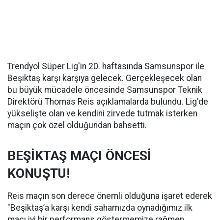
Trendyol Süper Lig'in 20. haftasında Samsunspor ile
Beşiktaş karşı karşıya gelecek. Gerçekleşecek olan
bu büyük mücadele öncesinde Samsunspor Teknik
Direktörü Thomas Reis açıklamalarda bulundu. Lig'de
yükselişte olan ve kendini zirvede tutmak isterken
maçın çok özel olduğundan bahsetti.
BEŞİKTAŞ MAÇI ÖNCESİ
KONUŞTU!
Reis maçın son derece önemli olduğuna işaret ederek
"Beşiktaş’a karşı kendi sahamızda oynadığımız ilk
maçı iyi bir performans göstermemize rağmen