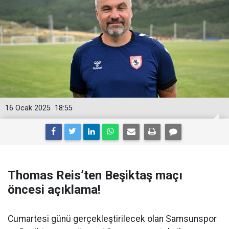
16 Ocak 2025
18:55
Thomas Reis’ten Beşiktaş maçı
öncesi açıklama!
Cumartesi günü gerçekleştirilecek olan Samsunspor