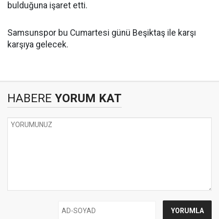
bulduğuna işaret etti.
Samsunspor bu Cumartesi günü Beşiktaş ile karşı
karşıya gelecek.
HABERE
YORUM KAT