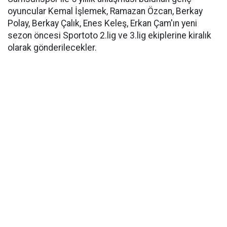
oyuncular Kemal İşlemek, Ramazan Özcan, Berkay
Polay, Berkay Çalık, Enes Keleş, Erkan Çam'ın yeni
sezon öncesi Sportoto 2.lig ve 3.lig ekiplerine kiralık
olarak gönderilecekler.