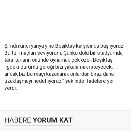
Şimdi ikinci yarıya yine Beşiktaş karşısında başlıyoruz.
Bu tür maçları seviyorum. Çünkü dolu bir stadyumda,
taraftarların önünde oynamak çok özel. Beşiktaş,
ligdeki durumu gereği bizi yakalamak isteyecek,
ancak biz bu maçı kazanarak onlardan biraz daha
uzaklaşmayı hedefliyoruz." şeklinde ifadelere yer
verdi.
HABERE
YORUM KAT