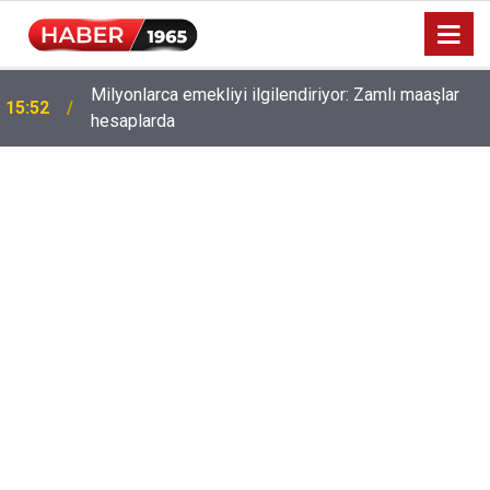
Milyonlarca emekliyi ilgilendiriyor: Zamlı maaşlar
15:52
hesaplarda