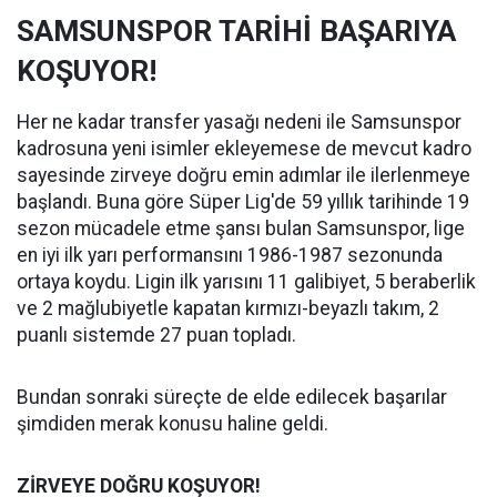
SAMSUNSPOR TARİHİ BAŞARIYA
KOŞUYOR!
Her ne kadar transfer yasağı nedeni ile Samsunspor
kadrosuna yeni isimler ekleyemese de mevcut kadro
sayesinde zirveye doğru emin adımlar ile ilerlenmeye
başlandı. Buna göre Süper Lig'de 59 yıllık tarihinde 19
sezon mücadele etme şansı bulan Samsunspor, lige
en iyi ilk yarı performansını 1986-1987 sezonunda
ortaya koydu. Ligin ilk yarısını 11 galibiyet, 5 beraberlik
ve 2 mağlubiyetle kapatan kırmızı-beyazlı takım, 2
puanlı sistemde 27 puan topladı.
Bundan sonraki süreçte de elde edilecek başarılar
şimdiden merak konusu haline geldi.
ZİRVEYE DOĞRU KOŞUYOR!