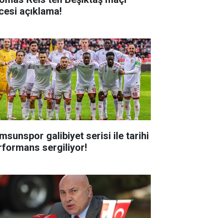
cesi açıklama!
msunspor galibiyet serisi ile tarihi
rformans sergiliyor!