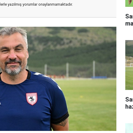
flerle yazılmış yorumlar onaylanmamaktadır.
Sa
ma
Sa
haz