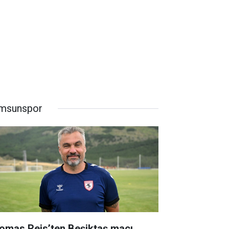
msunspor
omas Reis’ten Beşiktaş maçı