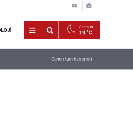
Samsun
LOJI
19 °C
13:53
Fahiş fiyatlar nedeniyle işletmelere 101 milyon l
Günün tüm
haberleri