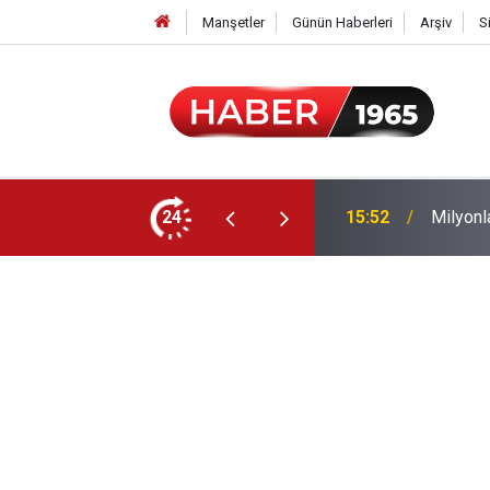
Manşetler
Günün Haberleri
Arşiv
S
24
15:52
Milyonl