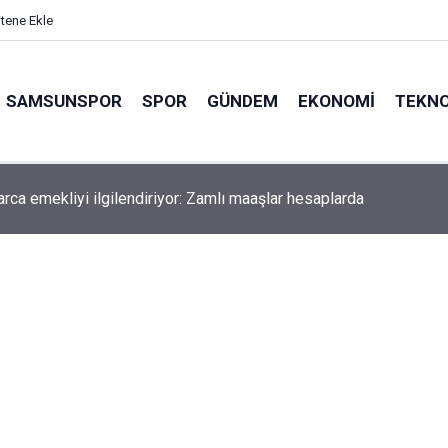
itene Ekle
SAMSUNSPOR
SPOR
GÜNDEM
EKONOMI
TEKNO
arca emekliyi ilgilendiriyor: Zamlı maaşlar hesaplarda