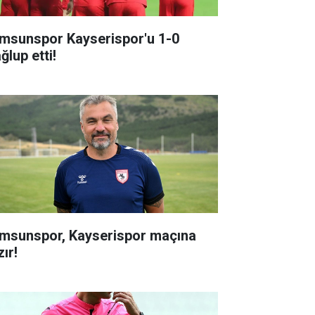
msunspor Kayserispor'u 1-0
ğlup etti!
msunspor, Kayserispor maçına
ır!