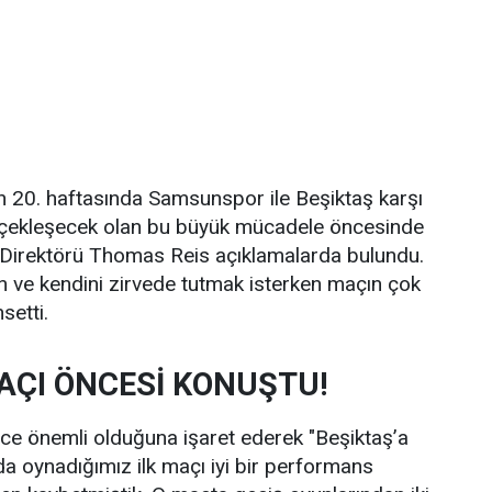
n 20. haftasında Samsunspor ile Beşiktaş karşı
rçekleşecek olan bu büyük mücadele öncesinde
Direktörü Thomas Reis açıklamalarda bulundu.
an ve kendini zirvede tutmak isterken maçın çok
setti.
AÇI ÖNCESİ KONUŞTU!
ce önemli olduğuna işaret ederek "Beşiktaş’a
a oynadığımız ilk maçı iyi bir performans