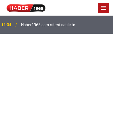
Milyonlarca emekliyi ilgilendiriyor: Zamlı maaşlar
15:52
hesaplarda