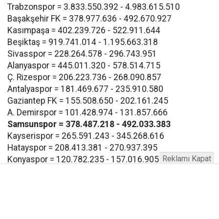
Trabzonspor = 3.833.550.392 - 4.983.615.510
Başakşehir FK = 378.977.636 - 492.670.927
Kasımpaşa = 402.239.726 - 522.911.644
Beşiktaş = 919.741.014 - 1.195.663.318
Sivasspor = 228.264.578 - 296.743.951
Alanyaspor = 445.011.320 - 578.514.715
Ç. Rizespor = 206.223.736 - 268.090.857
Antalyaspor = 181.469.677 - 235.910.580
Gaziantep FK = 155.508.650 - 202.161.245
A. Demirspor = 101.428.974 - 131.857.666
Samsunspor = 378.487.218 - 492.033.383
Kayserispor = 265.591.243 - 345.268.616
Hatayspor = 208.413.381 - 270.937.395
Reklamı Kapat
Konyaspor = 120.782.235 - 157.016.905
Eyüpspor = 193.267.117 - 251.247.252
Göztepe = 193.267.117 - 257.247.252
Bodrum FK = 193.267.117 - 257.247.252