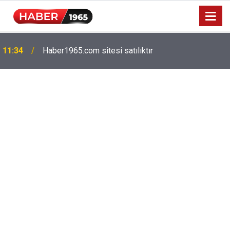
Milyonlarca emekliyi ilgilendiriyor: Zamlı maaşlar
15:52
hesaplarda