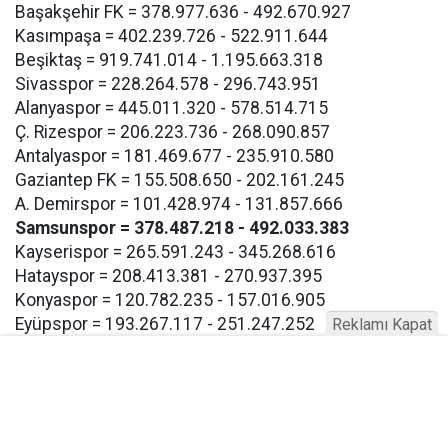
Başakşehir FK = 378.977.636 - 492.670.927
Kasımpaşa = 402.239.726 - 522.911.644
Beşiktaş = 919.741.014 - 1.195.663.318
Sivasspor = 228.264.578 - 296.743.951
Alanyaspor = 445.011.320 - 578.514.715
Ç. Rizespor = 206.223.736 - 268.090.857
Antalyaspor = 181.469.677 - 235.910.580
Gaziantep FK = 155.508.650 - 202.161.245
A. Demirspor = 101.428.974 - 131.857.666
Samsunspor = 378.487.218 - 492.033.383
Kayserispor = 265.591.243 - 345.268.616
Hatayspor = 208.413.381 - 270.937.395
Konyaspor = 120.782.235 - 157.016.905
Eyüpspor = 193.267.117 - 251.247.252
Reklamı Kapat
Göztepe = 193.267.117 - 257.247.252
Bodrum FK = 193.267.117 - 257.247.252
Buna göre Samsunspor için açıklanan takım harcama