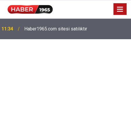
Milyonlarca emekliyi ilgilendiriyor: Zamlı maaşlar
15:52
hesaplarda