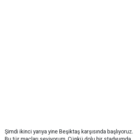
Şimdi ikinci yarıya yine Beşiktaş karşısında başlıyoruz.
Bu tür maçları seviyorum. Çünkü dolu bir stadyumda,