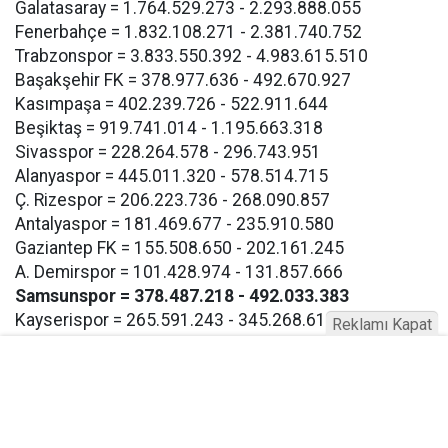
Galatasaray = 1.764.529.273 - 2.293.888.055
Fenerbahçe = 1.832.108.271 - 2.381.740.752
Trabzonspor = 3.833.550.392 - 4.983.615.510
Başakşehir FK = 378.977.636 - 492.670.927
Kasımpaşa = 402.239.726 - 522.911.644
Beşiktaş = 919.741.014 - 1.195.663.318
Sivasspor = 228.264.578 - 296.743.951
Alanyaspor = 445.011.320 - 578.514.715
Ç. Rizespor = 206.223.736 - 268.090.857
Antalyaspor = 181.469.677 - 235.910.580
Gaziantep FK = 155.508.650 - 202.161.245
A. Demirspor = 101.428.974 - 131.857.666
Samsunspor = 378.487.218 - 492.033.383
Kayserispor = 265.591.243 - 345.268.616
Reklamı Kapat
Hatayspor = 208.413.381 - 270.937.395
Konyaspor = 120.782.235 - 157.016.905
Eyüpspor = 193.267.117 - 251.247.252
Göztepe = 193.267.117 - 257.247.252
Bodrum FK = 193.267.117 - 257.247.252