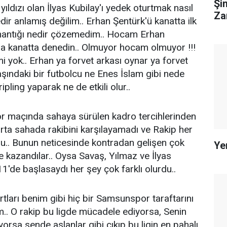
Şi
 yıldızı olan İlyas Kubilay'ı yedek oturtmak nasıl
Za
dir anlamış değilim.. Erhan Şentürk'ü kanatta ilk
mantığı nedir çözemedim.. Hocam Erhan
 da kanatta denedin.. Olmuyor hocam olmuyor !!!
i yok.. Erhan ya forvet arkası oynar ya forvet
aşındaki bir futbolcu ne Enes İslam gibi nede
ipling yaparak ne de etkili olur..
 maçında sahaya sürülen kadro tercihlerinden
ta sahada rakibini karşılayamadı ve Rakip her
ldu.. Bunun neticesinde kontradan gelişen çok
Ye
ile kazandılar.. Oysa Savaş, Yılmaz ve İlyas
1'de başlasaydı her şey çok farklı olurdu..
şartları benim gibi hiç bir Samsunspor taraftarını
m.. O rakip bu ligde mücadele ediyorsa, Senin
orsa sende aslanlar gibi çıkıp bu ligin en pahalı