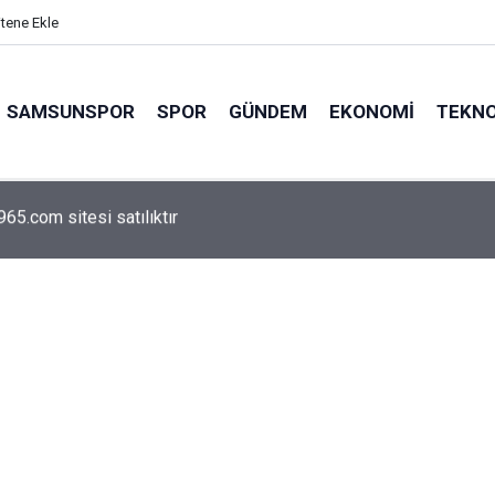
itene Ekle
SAMSUNSPOR
SPOR
GÜNDEM
EKONOMI
TEKNO
arca emekliyi ilgilendiriyor: Zamlı maaşlar hesaplarda