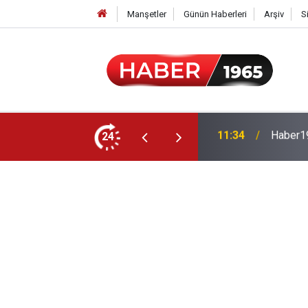
Manşetler
Günün Haberleri
Arşiv
S
24
15:52
Milyonl