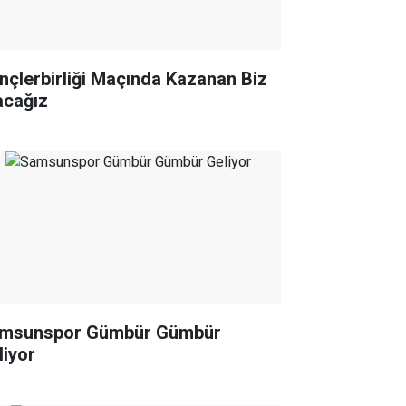
nçlerbirliği Maçında Kazanan Biz
acağız
msunspor Gümbür Gümbür
liyor