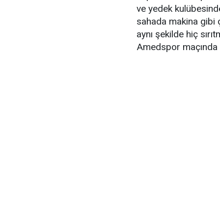
ve yedek kulübesinde
sahada makina gibi ç
aynı şekilde hiç sır
Amedspor maçında y