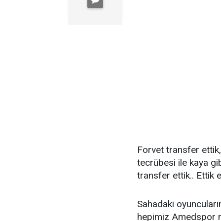
Forvet transfer etti
tecrübesi ile kaya gi
transfer ettik.. Ettik
Sahadaki oyuncuları
hepimiz Amedspor ma