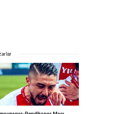
zarlar
msunspor-Pendikspor Maçı