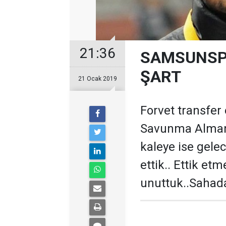
21:36
SAMSUNSPO
ŞART
21 Ocak 2019
Forvet transfer 
Savunma Almanya
kaleye ise gele
ettik.. Ettik etm
unuttuk..Sahada