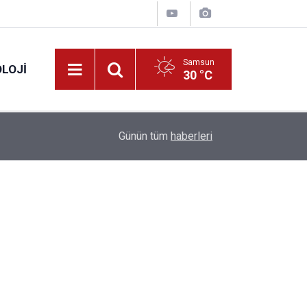
Samsun
LOJI
30 °C
13:53
Fahiş fiyatlar nedeniyle işletmelere 101 milyon l
Günün tüm
haberleri