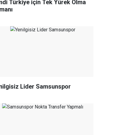
mdi Türkiye için Tek Yürek Olma
manı
nilgisiz Lider Samsunspor