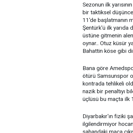
Sezonun ilk yarısının
bir taktiksel düşünce
11'de başlatmanın 
Şentürk'ü ilk yarıda
üstüne gitmenin alem
oynar.. Otuz küsür y
Bahattin köse gibi dir
Bana göre Amedspor
ötürü Samsunspor or
kontrada tehlikeli o
nazik bir penaltıyı b
üçlüsü bu maçta ilk 1
Diyarbakır'ın fiziki 
ilgilendirmiyor hoca
sahandaki maça çıkıy