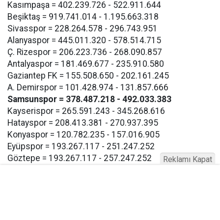
Kasımpaşa = 402.239.726 - 522.911.644
Beşiktaş = 919.741.014 - 1.195.663.318
Sivasspor = 228.264.578 - 296.743.951
Alanyaspor = 445.011.320 - 578.514.715
Ç. Rizespor = 206.223.736 - 268.090.857
Antalyaspor = 181.469.677 - 235.910.580
Gaziantep FK = 155.508.650 - 202.161.245
A. Demirspor = 101.428.974 - 131.857.666
Samsunspor = 378.487.218 - 492.033.383
Kayserispor = 265.591.243 - 345.268.616
Hatayspor = 208.413.381 - 270.937.395
Konyaspor = 120.782.235 - 157.016.905
Eyüpspor = 193.267.117 - 251.247.252
Göztepe = 193.267.117 - 257.247.252
Reklamı Kapat
Bodrum FK = 193.267.117 - 257.247.252
Buna göre Samsunspor için açıklanan takım harcama
limiti 378.487.218 TL olarak bildirildi.