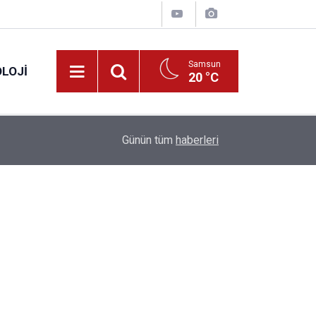
Samsun
LOJI
20 °C
13:53
Fahiş fiyatlar nedeniyle işletmelere 101 milyon l
Günün tüm
haberleri