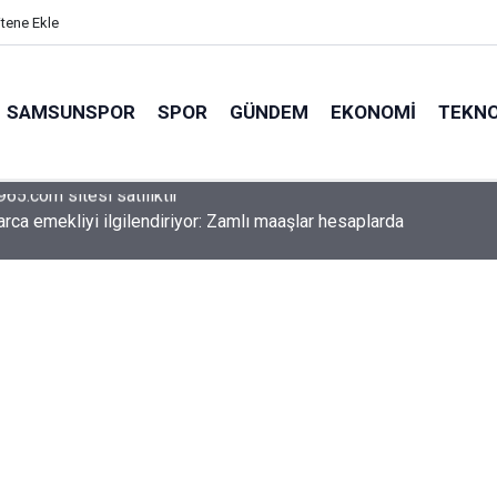
itene Ekle
SAMSUNSPOR
SPOR
GÜNDEM
EKONOMI
TEKNO
arca emekliyi ilgilendiriyor: Zamlı maaşlar hesaplarda