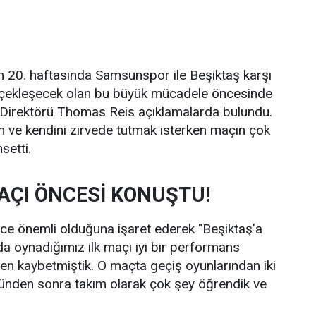
n 20. haftasında Samsunspor ile Beşiktaş karşı
rçekleşecek olan bu büyük mücadele öncesinde
Direktörü Thomas Reis açıklamalarda bulundu.
an ve kendini zirvede tutmak isterken maçın çok
setti.
AÇI ÖNCESİ KONUŞTU!
ce önemli olduğuna işaret ederek "Beşiktaş’a
a oynadığımız ilk maçı iyi bir performans
 kaybetmiştik. O maçta geçiş oyunlarından iki
günden sonra takım olarak çok şey öğrendik ve