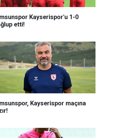
msunspor Kayserispor'u 1-0
ğlup etti!
msunspor, Kayserispor maçına
ır!