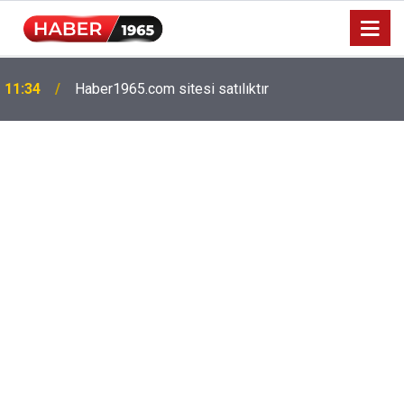
11:34
Haber1965.com sitesi satılıktır
Milyonlarca emekliyi ilgilendiriyor: Zamlı maaşlar
15:52
hesaplarda