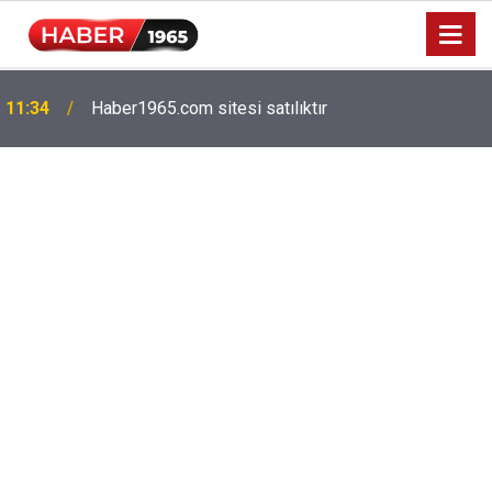
Milyonlarca emekliyi ilgilendiriyor: Zamlı maaşlar
15:52
hesaplarda