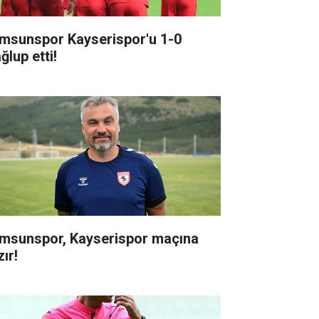
msunspor Kayserispor'u 1-0
ğlup etti!
msunspor, Kayserispor maçına
ır!