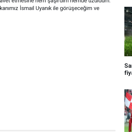
 davet etmesine hem şaşırdım hemde üzüldüm.
kanımız İsmail Uyanık ile görüşeceğim ve
Sa
fiy