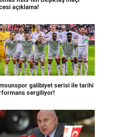
cesi açıklama!
msunspor galibiyet serisi ile tarihi
rformans sergiliyor!