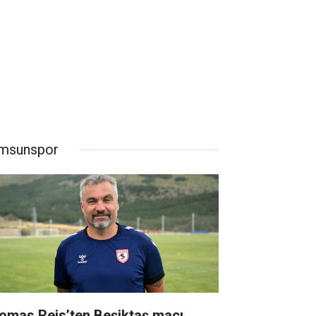
msunspor
omas Reis’ten Beşiktaş maçı