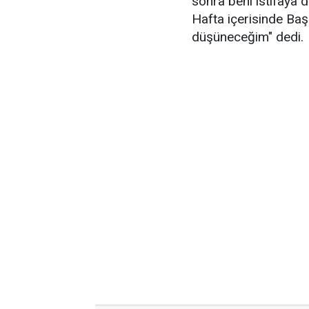
sonra beni istifaya
Hafta içerisinde Baş
düşüneceğim" dedi.