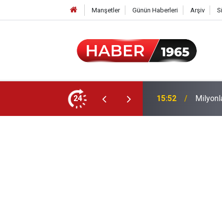
Manşetler
Günün Haberleri
Arşiv
S
24
15:52
Milyonl