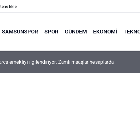
itene Ekle
SAMSUNSPOR
SPOR
GÜNDEM
EKONOMI
TEKNO
arca emekliyi ilgilendiriyor: Zamlı maaşlar hesaplarda