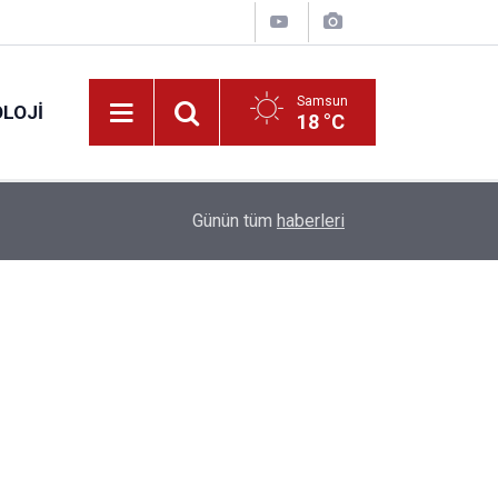
Samsun
LOJI
18 °C
13:53
Fahiş fiyatlar nedeniyle işletmelere 101 milyon l
Günün tüm
haberleri