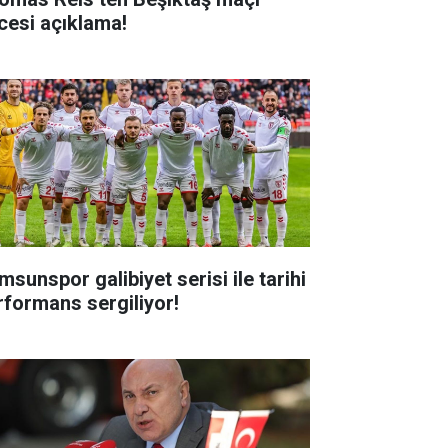
cesi açıklama!
msunspor galibiyet serisi ile tarihi
rformans sergiliyor!