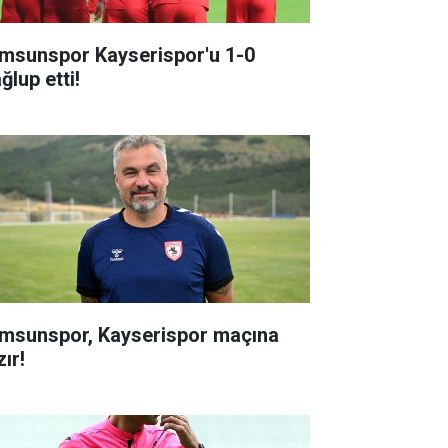
msunspor Kayserispor'u 1-0
ğlup etti!
msunspor, Kayserispor maçına
ır!