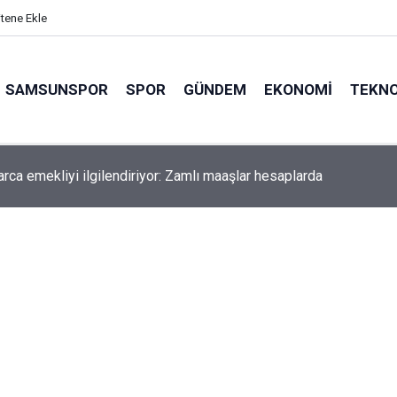
itene Ekle
SAMSUNSPOR
SPOR
GÜNDEM
EKONOMI
TEKNO
arca emekliyi ilgilendiriyor: Zamlı maaşlar hesaplarda