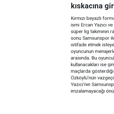
kıskacına gird
Kırmızı beyazlı forma
ismi Ercan Yazıcı ve
süper lig takımının r
sonu Samsunspor ile
istifade etmek isteye
oyuncunun menajerler
arasında. Bu oyuncul
kullanacakları ise ş
maçlarda gösterdiği
Özköylü'nün vazgeçi
Yazıcı'nın Samsunsp
imzalamayacağı önüm