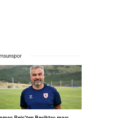
msunspor
omas Reis’ten Beşiktaş maçı