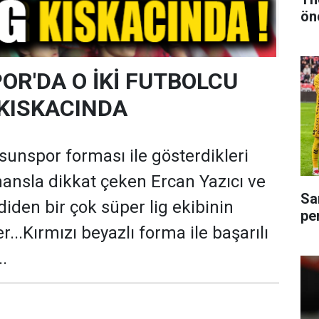
ön
R'DA O İKİ FUTBOLCU
 KISKACINDA
sunspor forması ile gösterdikleri
mansla dikkat çeken Ercan Yazıcı ve
Sa
iden bir çok süper lig ekibinin
pe
r...Kırmızı beyazlı forma ile başarılı
..