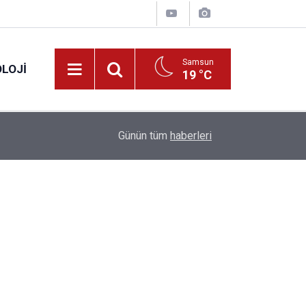
Samsun
LOJI
19 °C
13:53
Fahiş fiyatlar nedeniyle işletmelere 101 milyon l
Günün tüm
haberleri