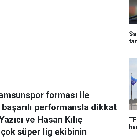
Sa
ta
Samsunspor forması ile
i başarılı performansla dikkat
Yazıcı ve Hasan Kılıç
TF
har
çok süper lig ekibinin