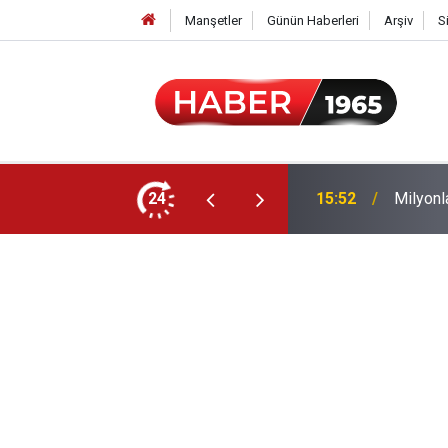
Manşetler
Günün Haberleri
Arşiv
S
24
15:52
Milyonl