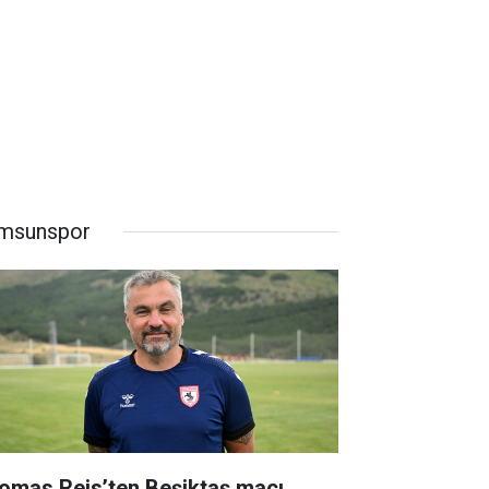
msunspor
omas Reis’ten Beşiktaş maçı