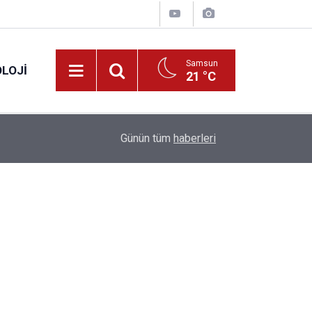
Samsun
LOJI
21 °C
13:53
Fahiş fiyatlar nedeniyle işletmelere 101 milyon l
Günün tüm
haberleri