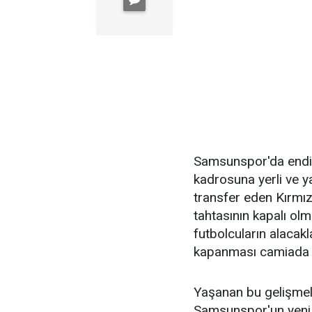
Samsunspor'da endiş
kadrosuna yerli ve 
transfer eden Kırmızı
tahtasının kapalı olm
futbolcuların alacak
kapanması camiada 
Yaşanan bu gelişmele
Samsunspor'un yeni 