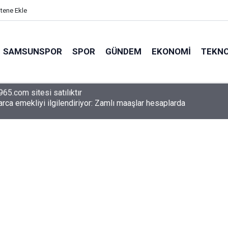
itene Ekle
SAMSUNSPOR
SPOR
GÜNDEM
EKONOMI
TEKNO
arca emekliyi ilgilendiriyor: Zamlı maaşlar hesaplarda