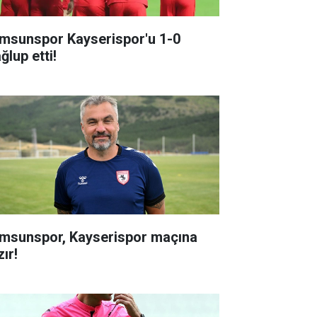
msunspor Kayserispor'u 1-0
ğlup etti!
msunspor, Kayserispor maçına
ır!