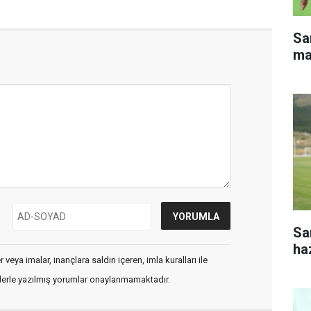
Sa
ma
Sa
haz
veya imalar, inançlara saldırı içeren, imla kuralları ile
flerle yazılmış yorumlar onaylanmamaktadır.