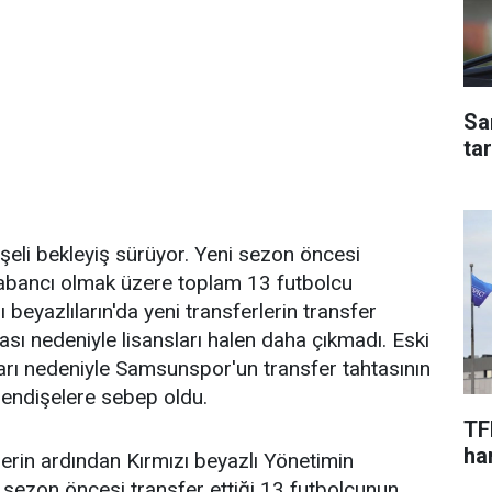
Sa
ta
eli bekleyiş sürüyor. Yeni sezon öncesi
yabancı olmak üzere toplam 13 futbolcu
 beyazlıların'da yeni transferlerin transfer
ası nedeniyle lisansları halen daha çıkmadı. Eski
ları nedeniyle Samsunspor'un transfer tahtasının
endişelere sebep oldu.
TF
har
rin ardından Kırmızı beyazlı Yönetimin
sezon öncesi transfer ettiği 13 futbolcunun