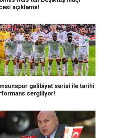
cesi açıklama!
msunspor galibiyet serisi ile tarihi
rformans sergiliyor!