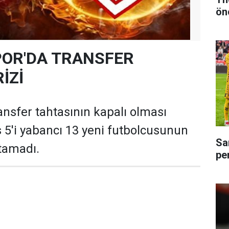
ön
OR'DA TRANSFER
İZİ
nsfer tahtasının kapalı olması
s 5'i yabancı 13 yeni futbolcusunun
Sa
rtamadı.
pe