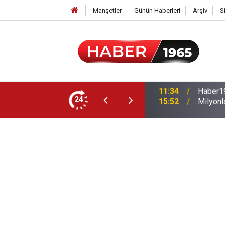
Manşetler
Günün Haberleri
Arşiv
S
24
15:52
Milyonl