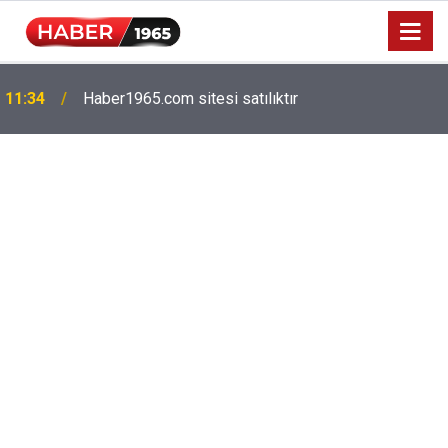
11:34
Haber1965.com sitesi satılıktır
Milyonlarca emekliyi ilgilendiriyor: Zamlı maaşlar
15:52
hesaplarda