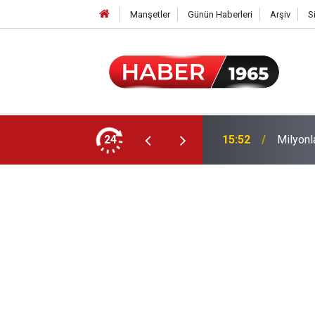
Manşetler
Günün Haberleri
Arşiv
S
24
15:52
Milyonl