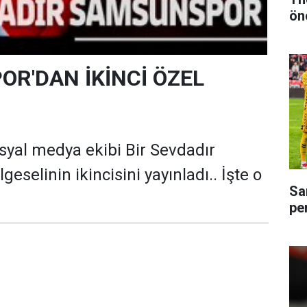
ön
R'DAN İKİNCİ ÖZEL
yal medya ekibi Bir Sevdadır
selinin ikincisini yayınladı.. İşte o
Sa
pe