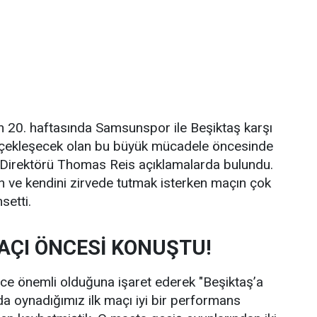
n 20. haftasında Samsunspor ile Beşiktaş karşı
rçekleşecek olan bu büyük mücadele öncesinde
Direktörü Thomas Reis açıklamalarda bulundu.
an ve kendini zirvede tutmak isterken maçın çok
setti.
AÇI ÖNCESİ KONUŞTU!
ce önemli olduğuna işaret ederek "Beşiktaş’a
a oynadığımız ilk maçı iyi bir performans