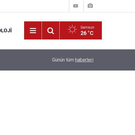
Samsun
LOJI
26 °C
13:53
Fahiş fiyatlar nedeniyle işletmelere 101 milyon l
Günün tüm
haberleri