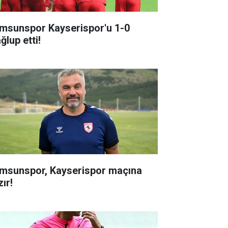
msunspor Kayserispor'u 1-0
ğlup etti!
msunspor, Kayserispor maçına
ır!