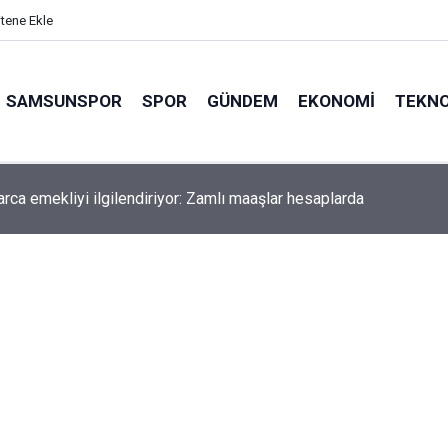
itene Ekle
SAMSUNSPOR
SPOR
GÜNDEM
EKONOMI
TEKNO
arca emekliyi ilgilendiriyor: Zamlı maaşlar hesaplarda