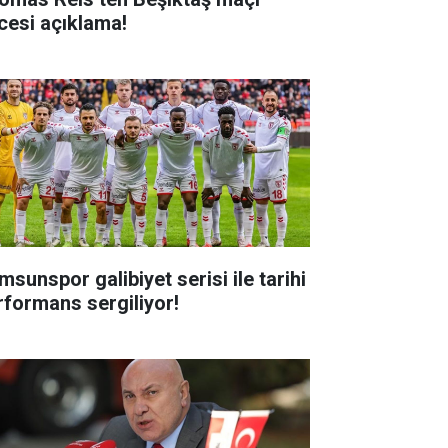
cesi açıklama!
msunspor galibiyet serisi ile tarihi
rformans sergiliyor!