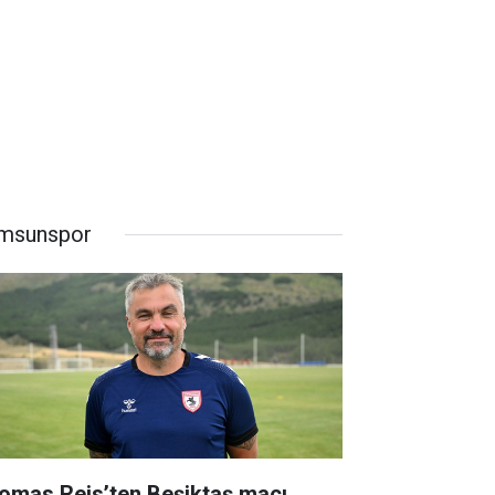
msunspor
omas Reis’ten Beşiktaş maçı