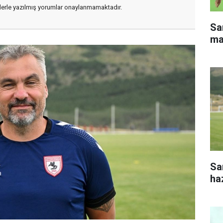
flerle yazılmış yorumlar onaylanmamaktadır.
Sa
ma
Sa
haz