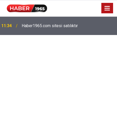
11:34
Haber1965.com sitesi satılıktır
Milyonlarca emekliyi ilgilendiriyor: Zamlı maaşlar
15:52
hesaplarda