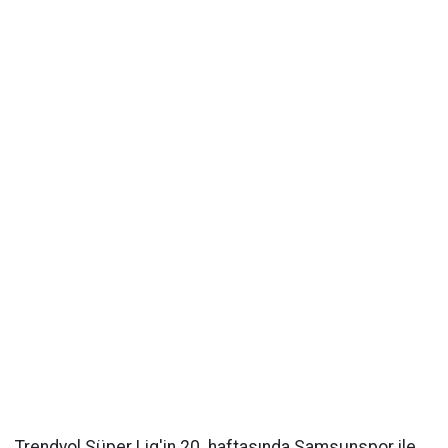
Trendyol Süper Lig'in 20. haftasında Samsunspor ile