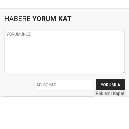
HABERE
YORUM KAT
Reklamı Kapat
UYARI:
Küfür, hakaret, rencide edici cümleler veya imalar, inançlara saldırı
içeren, imla kuralları ile yazılmamış,
Türkçe karakter kullanılmayan ve büyük harflerle yazılmış yorumlar
onaylanmamaktadır.