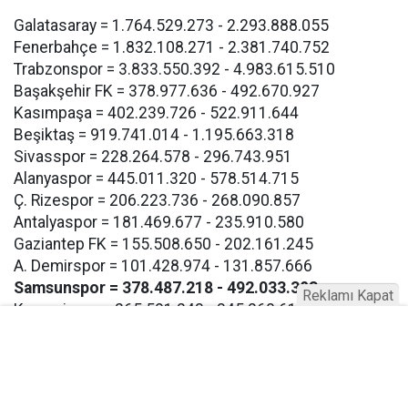
Galatasaray = 1.764.529.273 - 2.293.888.055
Fenerbahçe = 1.832.108.271 - 2.381.740.752
Trabzonspor = 3.833.550.392 - 4.983.615.510
Başakşehir FK = 378.977.636 - 492.670.927
Kasımpaşa = 402.239.726 - 522.911.644
Beşiktaş = 919.741.014 - 1.195.663.318
Sivasspor = 228.264.578 - 296.743.951
Alanyaspor = 445.011.320 - 578.514.715
Ç. Rizespor = 206.223.736 - 268.090.857
Antalyaspor = 181.469.677 - 235.910.580
Gaziantep FK = 155.508.650 - 202.161.245
A. Demirspor = 101.428.974 - 131.857.666
Samsunspor = 378.487.218 - 492.033.383
Reklamı Kapat
Kayserispor = 265.591.243 - 345.268.616
Hatayspor = 208.413.381 - 270.937.395
Konyaspor = 120.782.235 - 157.016.905
Eyüpspor = 193.267.117 - 251.247.252
Göztepe = 193.267.117 - 257.247.252