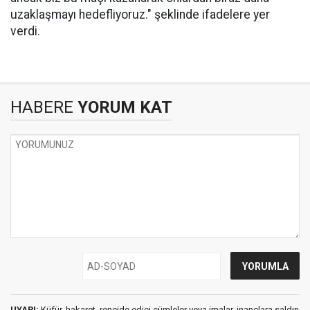
uzaklaşmayı hedefliyoruz." şeklinde ifadelere yer
verdi.
HABERE
YORUM KAT
UYARI:
Küfür, hakaret, rencide edici cümleler veya imalar, inançlara saldırı