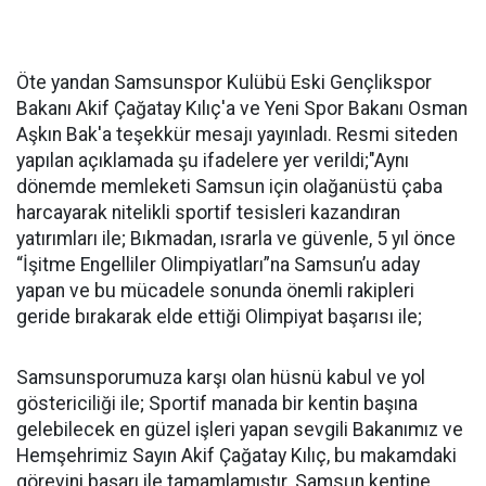
Öte yandan Samsunspor Kulübü Eski Gençlikspor
Bakanı Akif Çağatay Kılıç'a ve Yeni Spor Bakanı Osman
Aşkın Bak'a teşekkür mesajı yayınladı. Resmi siteden
yapılan açıklamada şu ifadelere yer verildi;"Aynı
dönemde memleketi Samsun için olağanüstü çaba
harcayarak nitelikli sportif tesisleri kazandıran
yatırımları ile; Bıkmadan, ısrarla ve güvenle, 5 yıl önce
“İşitme Engelliler Olimpiyatları”na Samsun’u aday
yapan ve bu mücadele sonunda önemli rakipleri
geride bırakarak elde ettiği Olimpiyat başarısı ile;
Samsunsporumuza karşı olan hüsnü kabul ve yol
göstericiliği ile; Sportif manada bir kentin başına
gelebilecek en güzel işleri yapan sevgili Bakanımız ve
Hemşehrimiz Sayın Akif Çağatay Kılıç, bu makamdaki
görevini başarı ile tamamlamıştır. Samsun kentine