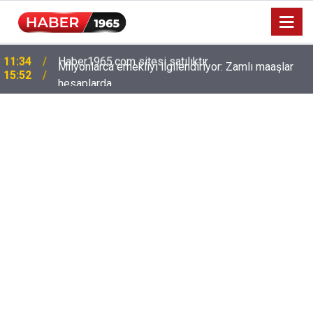
Milyonlarca emekliyi ilgilendiriyor: Zamlı maaşlar
15:52
hesaplarda