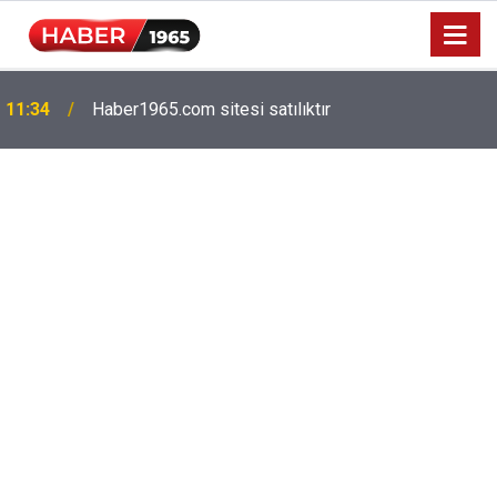
Milyonlarca emekliyi ilgilendiriyor: Zamlı maaşlar
15:52
hesaplarda