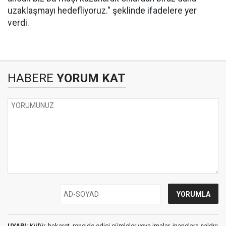
uzaklaşmayı hedefliyoruz." şeklinde ifadelere yer
verdi.
HABERE
YORUM KAT
UYARI:
Küfür, hakaret, rencide edici cümleler veya imalar, inançlara saldırı