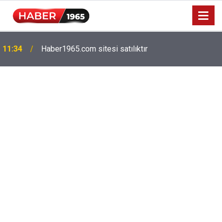
Milyonlarca emekliyi ilgilendiriyor: Zamlı maaşlar
15:52
hesaplarda