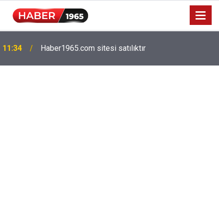
11:34
Haber1965.com sitesi satılıktır
Milyonlarca emekliyi ilgilendiriyor: Zamlı maaşlar
15:52
hesaplarda