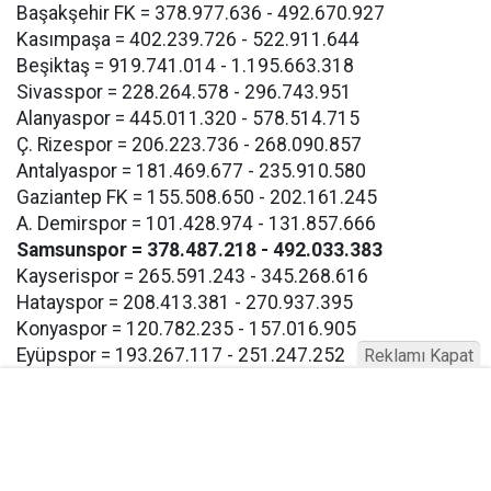
Başakşehir FK = 378.977.636 - 492.670.927
Kasımpaşa = 402.239.726 - 522.911.644
Beşiktaş = 919.741.014 - 1.195.663.318
Sivasspor = 228.264.578 - 296.743.951
Alanyaspor = 445.011.320 - 578.514.715
Ç. Rizespor = 206.223.736 - 268.090.857
Antalyaspor = 181.469.677 - 235.910.580
Gaziantep FK = 155.508.650 - 202.161.245
A. Demirspor = 101.428.974 - 131.857.666
Samsunspor = 378.487.218 - 492.033.383
Kayserispor = 265.591.243 - 345.268.616
Hatayspor = 208.413.381 - 270.937.395
Konyaspor = 120.782.235 - 157.016.905
Eyüpspor = 193.267.117 - 251.247.252
Reklamı Kapat
Göztepe = 193.267.117 - 257.247.252
Bodrum FK = 193.267.117 - 257.247.252
Buna göre Samsunspor için açıklanan takım harcama