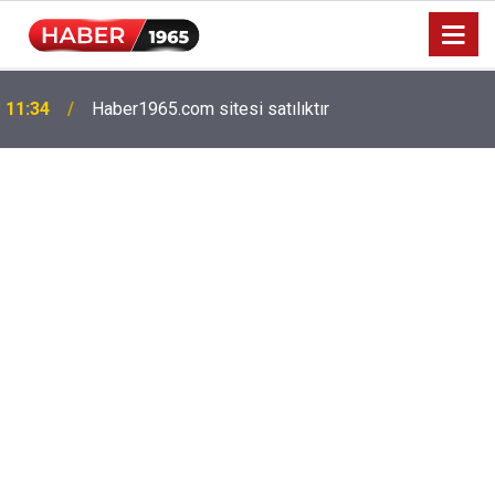
Milyonlarca emekliyi ilgilendiriyor: Zamlı maaşlar
15:52
hesaplarda