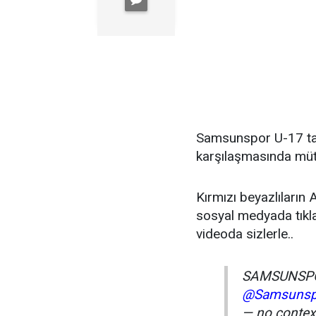
Samsunspor U-17 ta
karşılaşmasında müth
Kırmızı beyazlıların 
sosyal medyada tıkla
videoda sizlerle..
SAMSUNSPO
@Samsunsp
— no conte