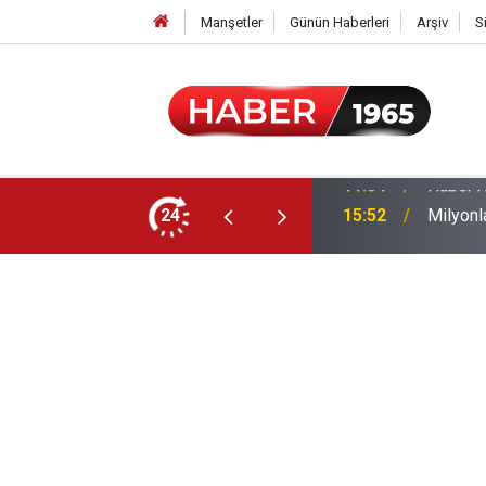
Manşetler
Günün Haberleri
Arşiv
S
24
15:52
Milyonl