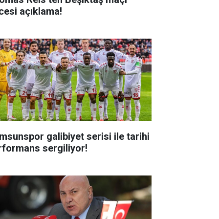
cesi açıklama!
msunspor galibiyet serisi ile tarihi
rformans sergiliyor!