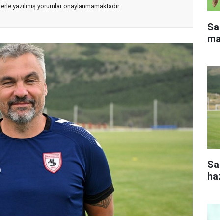
flerle yazılmış yorumlar onaylanmamaktadır.
Sa
ma
Sa
haz