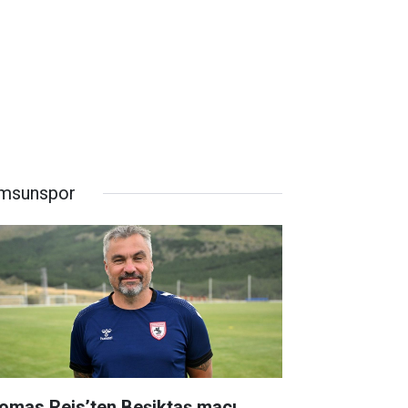
msunspor
omas Reis’ten Beşiktaş maçı