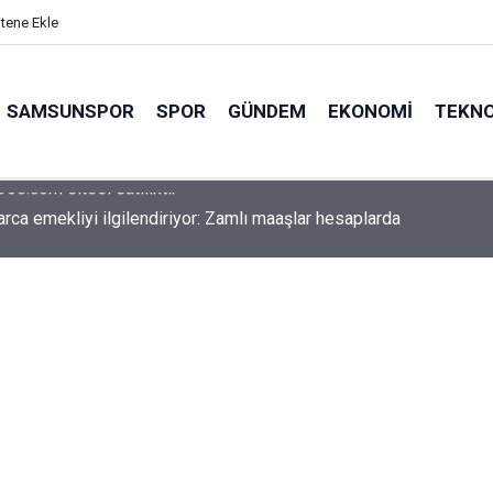
itene Ekle
SAMSUNSPOR
SPOR
GÜNDEM
EKONOMI
TEKNO
arca emekliyi ilgilendiriyor: Zamlı maaşlar hesaplarda