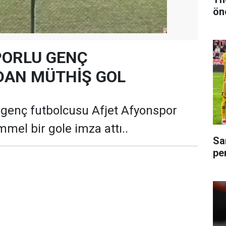
ön
ORLU GENÇ
DAN MÜTHİŞ GOL
enç futbolcusu Afjet Afyonspor
el bir gole imza attı..
Sa
pe