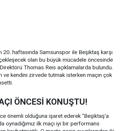
n 20. haftasında Samsunspor ile Beşiktaş karşı
rçekleşecek olan bu büyük mücadele öncesinde
Direktörü Thomas Reis açıklamalarda bulundu.
an ve kendini zirvede tutmak isterken maçın çok
setti.
AÇI ÖNCESİ KONUŞTU!
ce önemli olduğuna işaret ederek "Beşiktaş’a
a oynadığımız ilk maçı iyi bir performans