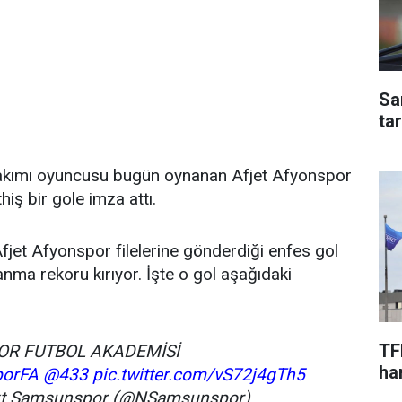
Sa
ta
kımı oyuncusu bugün oynanan Afjet Afyonspor
iş bir gole imza attı.
Afjet Afyonspor filelerine gönderdiği enfes gol
nma rekoru kırıyor. İşte o gol aşağıdaki
TF
R FUTBOL AKADEMİSİ
har
orFA
@433
pic.twitter.com/vS72j4gTh5
xt Samsunspor (@NSamsunspor)