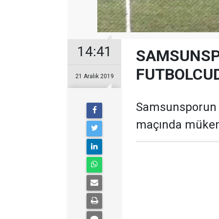
14:41
SAMSUNSP
FUTBOLCU
21 Aralık 2019
Samsunsporun g
maçında mükemm