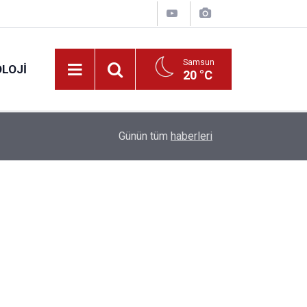
Samsun
LOJI
20 °C
13:53
Fahiş fiyatlar nedeniyle işletmelere 101 milyon l
Günün tüm
haberleri