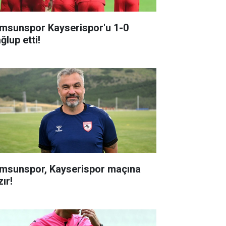
msunspor Kayserispor'u 1-0
ğlup etti!
msunspor, Kayserispor maçına
ır!