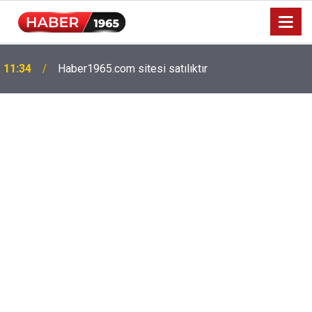
11:34
Haber1965.com sitesi satılıktır
Milyonlarca emekliyi ilgilendiriyor: Zamlı maaşlar
15:52
hesaplarda