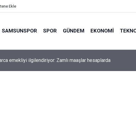
itene Ekle
SAMSUNSPOR
SPOR
GÜNDEM
EKONOMI
TEKNO
arca emekliyi ilgilendiriyor: Zamlı maaşlar hesaplarda