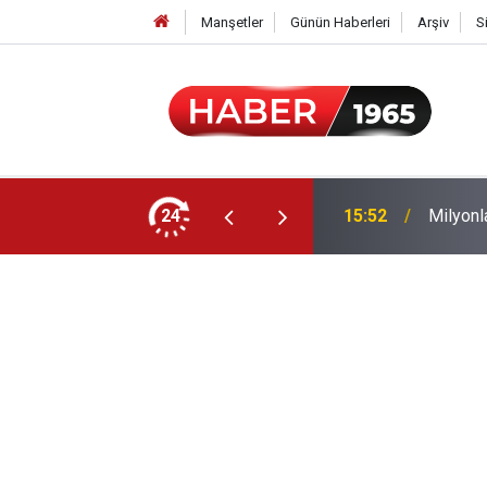
Manşetler
Günün Haberleri
Arşiv
S
24
15:52
Milyonl