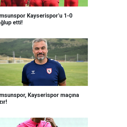
msunspor Kayserispor'u 1-0
ğlup etti!
msunspor, Kayserispor maçına
ır!