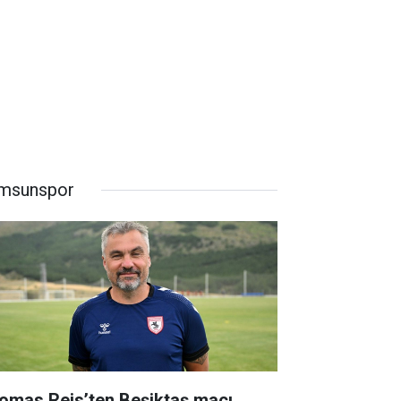
msunspor
omas Reis’ten Beşiktaş maçı