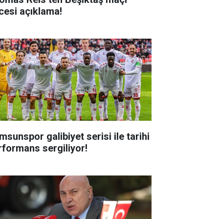
cesi açıklama!
msunspor galibiyet serisi ile tarihi
rformans sergiliyor!