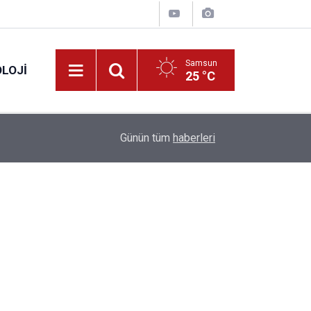
Samsun
LOJI
25 °C
13:53
Fahiş fiyatlar nedeniyle işletmelere 101 milyon l
Günün tüm
haberleri