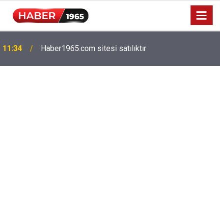
11:34
Haber1965.com sitesi satılıktır
Milyonlarca emekliyi ilgilendiriyor: Zamlı maaşlar
15:52
hesaplarda