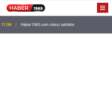
11:34
Haber1965.com sitesi satılıktır
Milyonlarca emekliyi ilgilendiriyor: Zamlı maaşlar
15:52
hesaplarda