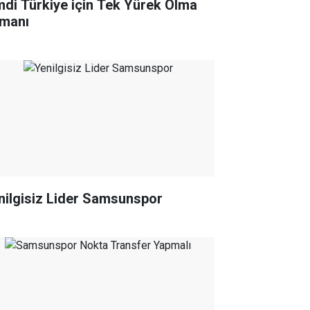
mdi Türkiye için Tek Yürek Olma
manı
nilgisiz Lider Samsunspor