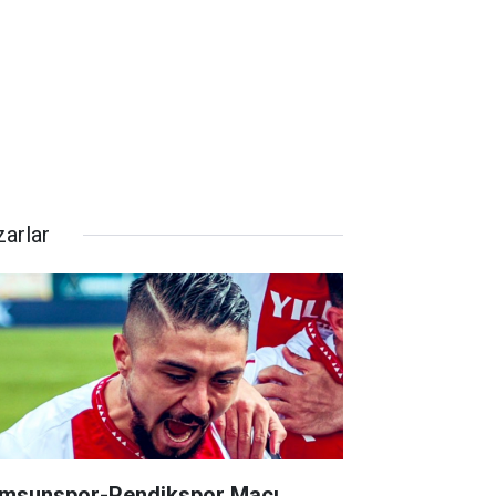
zarlar
msunspor-Pendikspor Maçı