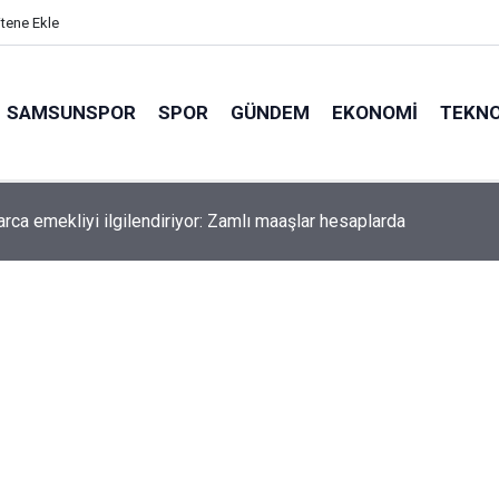
itene Ekle
SAMSUNSPOR
SPOR
GÜNDEM
EKONOMI
TEKNO
arca emekliyi ilgilendiriyor: Zamlı maaşlar hesaplarda