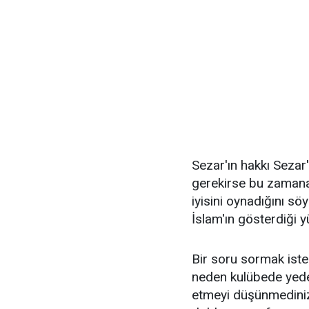
Sezar'ın hakkı Seza
gerekirse bu zamana 
iyisini oynadığını s
İslam'ın gösterdiği 
Bir soru sormak ist
neden kulübede yede
etmeyi düşünmediniz?