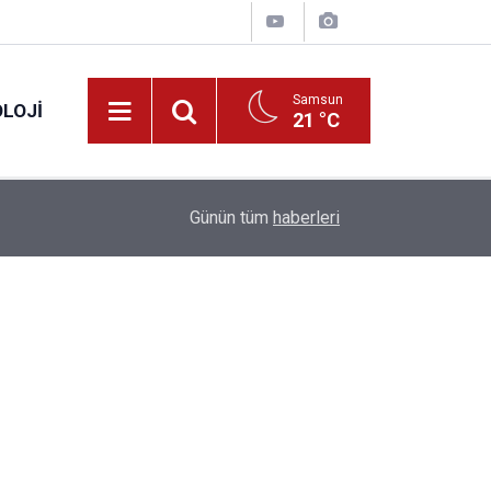
Samsun
LOJI
21 °C
13:53
Fahiş fiyatlar nedeniyle işletmelere 101 milyon l
Günün tüm
haberleri