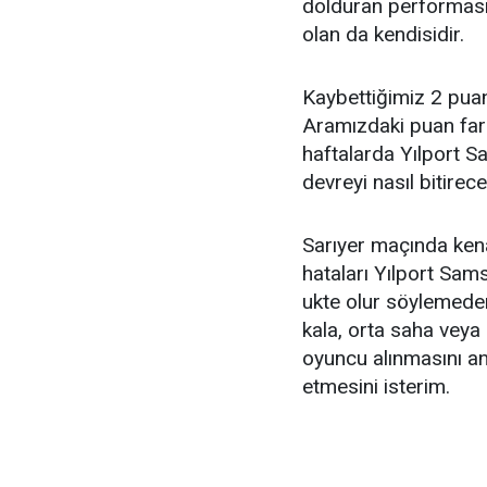
dolduran performasın
olan da kendisidir.
Kaybettiğimiz 2 puan
Aramızdaki puan fark
haftalarda Yılport S
devreyi nasıl bitirec
Sarıyer maçında ken
hataları Yılport Sam
ukte olur söylemede
kala, orta saha veya
oyuncu alınmasını an
etmesini isterim.