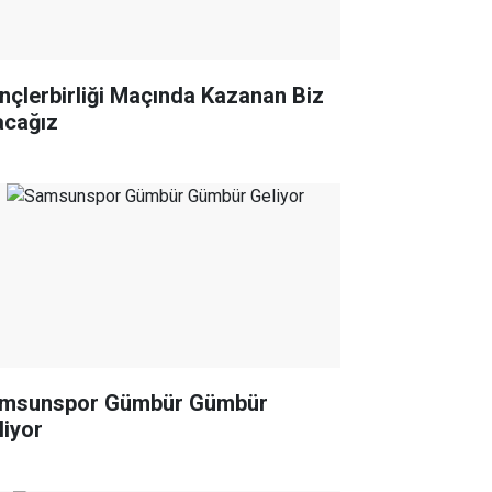
nçlerbirliği Maçında Kazanan Biz
acağız
msunspor Gümbür Gümbür
liyor