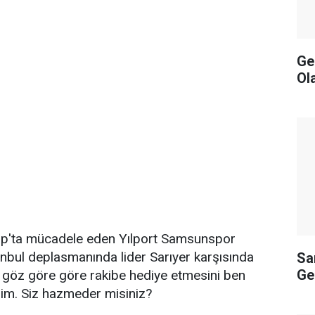
Ge
Ol
up'ta mücadele eden Yılport Samsunspor
anbul deplasmanında lider Sarıyer karşısında
Sa
Ge
 göz göre göre rakibe hediye etmesini ben
im. Siz hazmeder misiniz?