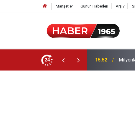
Manşetler
Günün Haberleri
Arşiv
S
24
15:52
Milyonl