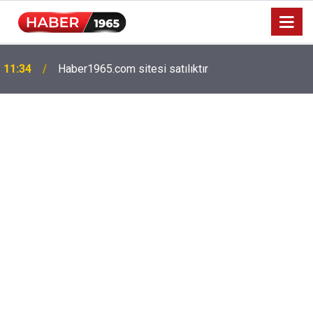
Milyonlarca emekliyi ilgilendiriyor: Zamlı maaşlar
15:52
hesaplarda