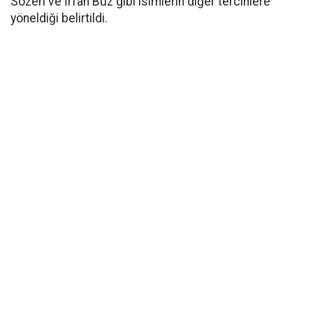
Sözeri ve İrfan Buz gibi isimlerin diğer tercihlere
yöneldiği belirtildi.