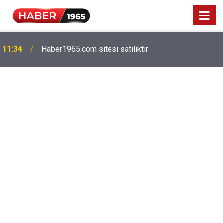
Milyonlarca emekliyi ilgilendiriyor: Zamlı maaşlar
15:52
hesaplarda